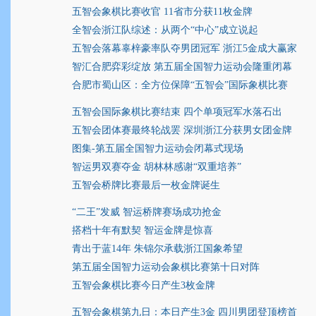
五智会象棋比赛收官 11省市分获11枚金牌
全智会浙江队综述：从两个“中心”成立说起
五智会落幕辜梓豪率队夺男团冠军 浙江5金成大赢家
智汇合肥弈彩绽放 第五届全国智力运动会隆重闭幕
合肥市蜀山区：全方位保障“五智会”国际象棋比赛
五智会国际象棋比赛结束 四个单项冠军水落石出
五智会团体赛最终轮战罢 深圳浙江分获男女团金牌
图集-第五届全国智力运动会闭幕式现场
智运男双赛夺金 胡林林感谢“双重培养”
五智会桥牌比赛最后一枚金牌诞生
“二王”发威 智运桥牌赛场成功抢金
搭档十年有默契 智运金牌是惊喜
青出于蓝14年 朱锦尔承载浙江国象希望
第五届全国智力运动会象棋比赛第十日对阵
五智会象棋比赛今日产生3枚金牌
五智会象棋第九日：本日产生3金 四川男团登顶榜首