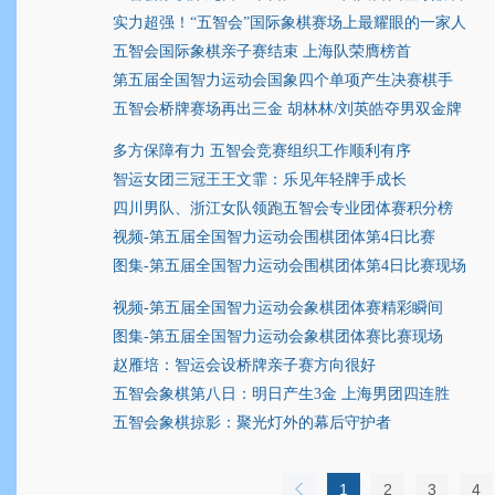
实力超强！“五智会”国际象棋赛场上最耀眼的一家人
五智会国际象棋亲子赛结束 上海队荣膺榜首
第五届全国智力运动会国象四个单项产生决赛棋手
五智会桥牌赛场再出三金 胡林林/刘英皓夺男双金牌
多方保障有力 五智会竞赛组织工作顺利有序
智运女团三冠王王文霏：乐见年轻牌手成长
四川男队、浙江女队领跑五智会专业团体赛积分榜
视频-第五届全国智力运动会围棋团体第4日比赛
图集-第五届全国智力运动会围棋团体第4日比赛现场
视频-第五届全国智力运动会象棋团体赛精彩瞬间
图集-第五届全国智力运动会象棋团体赛比赛现场
赵雁培：智运会设桥牌亲子赛方向很好
五智会象棋第八日：明日产生3金 上海男团四连胜
五智会象棋掠影：聚光灯外的幕后守护者
1
2
3
4