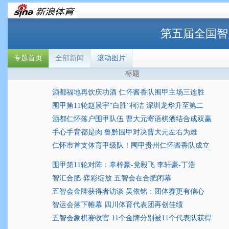
第五届全国智
专题首页
全部新闻
滚动图片
标题
酒都福地再饮庆功酒 仁怀酱香队围甲主场三连胜
围甲第11轮赵晨宇“白胜”柯洁 深圳龙华升至第二
酒都仁怀落户围甲队伍 曹大元寄语棋酒结合成双赢
手心手背都是肉 鲁黔围甲对决曹大元左右为难
仁怀市首支体育甲级队！围甲贵州仁怀酱香队成立
围甲第11轮对阵：辜梓豪-党毅飞 李轩豪-丁浩
智汇合肥·弈彩绽放 五智会在合肥闭幕
五智会金牌获得者访谈 吴依铭：团体赛更有信心
智运会落下帷幕 四川体育代表团再创佳绩
五智会象棋赛收官 11个金牌分别被11个代表队获得