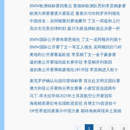
BMW欧洲锦标赛四看点 莱德杯欧洲队亮剑李昊桐参赛
欧洲大师赛遭遇大雾延迟 曼塞尔与坎特罗并列领先
中国排名：吴阿顺重归赛场攀升 丁文一郑蕴和上行
高尔夫完美击球时刻 森川为甚选择欧巡总决赛一杆
BMW国际公开赛布莱恩领先 丁文一吴阿顺并列第十
BMW国际公开赛丁文一等五人领先 吴阿顺回归71杆
奥地利公开赛重返欧巡 李昊桐丁文一金子豪参赛
速的奥公开赛瑞坦延长赛夺冠 李昊桐并列第四
速的奥公开赛弗格森领先2杆冲冠 李昊桐进入前十
麦克罗伊确认出战印度锦标赛 首次赴文明古国比赛
澳大利亚公开赛拆分男女赛事 小麦官宣连战两年
马丁-库夫拉夺得2025年土耳其航空公开赛冠军
海南精英赛彭奇实现欧巡首冠 肖博文T6首进前十
DP世界巡回赛展示中国力量 期待海南再现本土英雄
1
2
3
4