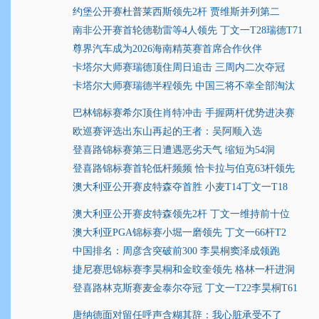
约堡公开赛杜普莱西斯领先2杆 贾维斯并列第二
南非公开赛首轮德勒雷等4人领先 丁文一T28瑞德T71
尊界汽车成为2026海南精英赛首席合作伙伴
卡塔尔大师赛瑞德顶住周日追击 三周内二次夺冠
卡塔尔大师赛瑞德半程领先 中国三将不幸全部淘汰
巴林锦标赛希尔顶住肖特冲击 手握两杆优势进决赛
欧巡赛评选出东山再起的王者：吴阿顺入选
登喜路锦标赛第三日遭遇恶劣天气 缩短为54洞
登喜路锦标赛首轮低杆频频 恰卡拉与伯克63杆领先
澳大利亚公开赛皮特森夺首胜 小麦T14丁文一T18
澳大利亚公开赛皮特森领先2杆 丁文一维持前十位
澳大利亚PGA锦标赛小堀一磨领先 丁文一66杆T2
中国排名：周彦含突破前300 李昊桐窦泽成领跑
捷尼赛思锦标赛李昊桐和金旼奎领先 格林一杆进洞
登喜路林克斯赛麦金泰尔夺冠 丁文一T22李昊桐T61
唐纳德面对留任呼声含糊其辞：我心脏承受不了