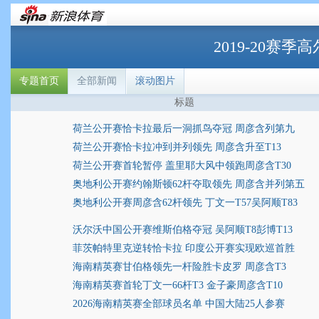
2019-20赛
专题首页
全部新闻
滚动图片
标题
荷兰公开赛恰卡拉最后一洞抓鸟夺冠 周彦含列第九
荷兰公开赛恰卡拉冲到并列领先 周彦含升至T13
荷兰公开赛首轮暂停 盖里耶大风中领跑周彦含T30
奥地利公开赛约翰斯顿62杆夺取领先 周彦含并列第五
奥地利公开赛周彦含62杆领先 丁文一T57吴阿顺T83
沃尔沃中国公开赛维斯伯格夺冠 吴阿顺T8彭博T13
菲茨帕特里克逆转恰卡拉 印度公开赛实现欧巡首胜
海南精英赛甘伯格领先一杆险胜卡皮罗 周彦含T3
海南精英赛首轮丁文一66杆T3 金子豪周彦含T10
2026海南精英赛全部球员名单 中国大陆25人参赛